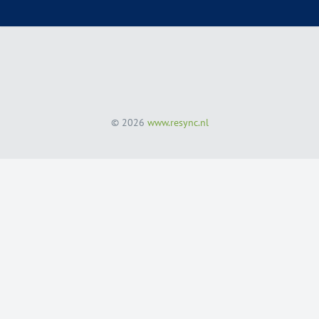
© 2026
www.resync.nl