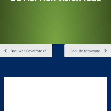
Brouwer Gevelfotos2
Feellife fotowand