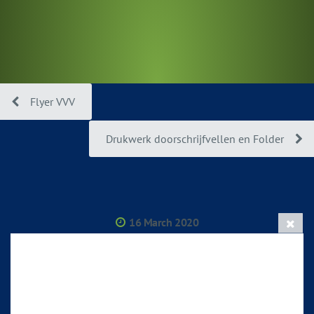
Flyer VVV
Drukwerk doorschrijfvellen en Folder
16 March 2020