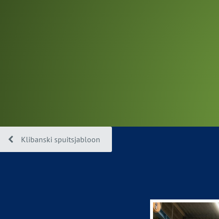
Klibanski spuitsjabloon