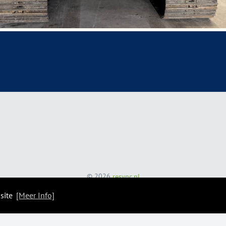
© 2026
resync.nl
 site
[Meer Info]